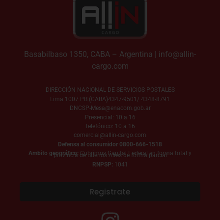
Basabilbaso 1350, CABA – Argentina |
info@allin-
cargo.com
DIRECCIÓN NACIONAL DE SERVICIOS POSTALES
Lima 1007 PB (CABA)4347-9501/ 4348-8791
DNCSP-Mesa@enacom.gob.ar
Presencial: 10 a 16
Telefónico: 10 a 16
comercial@allin-cargo.com
Defensa al consumidor 0800-666-1518
Ambito geográfico:
Cubrimos Capital Federal en forma total y
provincia de Buenos Aires de forma parcial
RNPSP:
1041
Registrate